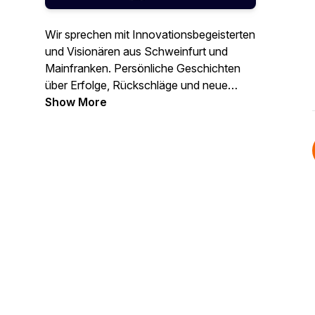
Wir sprechen mit Innovationsbegeisterten
und Visionären aus Schweinfurt und
Mainfranken. Persönliche Geschichten
über Erfolge, Rückschläge und neue
Chancen – echte Einblicke in die Welt der
Show More
Startups und Innovationen.