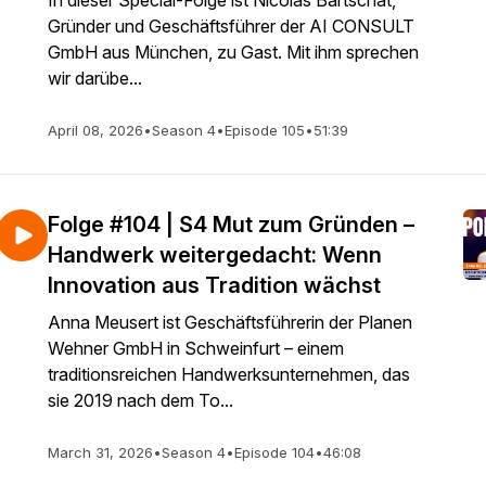
In dieser Special-Folge ist Nicolas Bartschat,
Gründer und Geschäftsführer der AI CONSULT
GmbH aus München, zu Gast. Mit ihm sprechen
wir darübe...
April 08, 2026
•
Season 4
•
Episode 105
•
51:39
Folge #104 | S4 Mut zum Gründen –
Handwerk weitergedacht: Wenn
Innovation aus Tradition wächst
Anna Meusert ist Geschäftsführerin der Planen
Wehner GmbH in Schweinfurt – einem
traditionsreichen Handwerksunternehmen, das
sie 2019 nach dem To...
March 31, 2026
•
Season 4
•
Episode 104
•
46:08