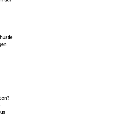
hustle
gen
tion?
e
kus