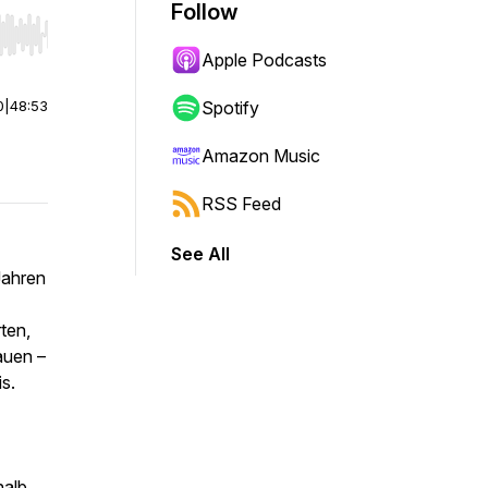
Follow
r end. Hold shift to jump forward or backward.
Apple Podcasts
0
|
48:53
Spotify
Amazon Music
RSS Feed
See All
Jahren
ten,
auen –
s.
halb