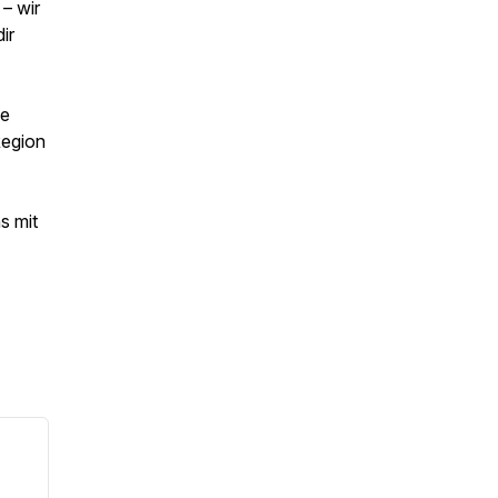
– wir
ir
ie
Region
s mit