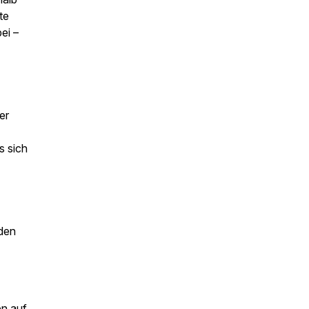
te
ei –
er
s sich
 den
en auf