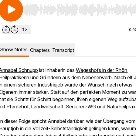
Use Left/Right to seek, Home/End to jump to start o
0:0
Show Notes
Chapters
Transcript
Annabel Schnupp
ist Inhaberin des
Wageshofs in der Rhön
,
Heilpraktikerin und Gründerin aus dem Nebenerwerb. Nach elf 
in einem sicheren Industriejob wurde der Wunsch nach etwas
Eigenem immer stärker. Statt auf den perfekten Moment zu war
hat sie Schritt für Schritt begonnen, ihren eigenen Weg aufzub
mit Pferdehof, Landwirtschaft, Senioren-WG und Naturheilpraxi
In dieser Folge spricht Annabel darüber, wie der Übergang vom
Hauptjob in die Vollzeit-Selbstständigkeit gelingen kann, warum
Gründen neben dem Job viel Selbstvertrauen braucht und wes