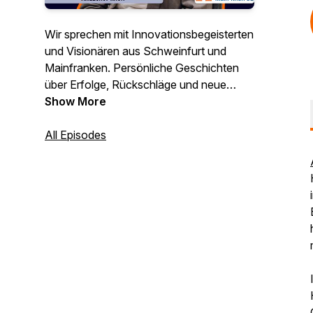
Wir sprechen mit Innovationsbegeisterten
und Visionären aus Schweinfurt und
Mainfranken. Persönliche Geschichten
über Erfolge, Rückschläge und neue
Chancen – echte Einblicke in die Welt der
Show More
Startups und Innovationen.
All Episodes