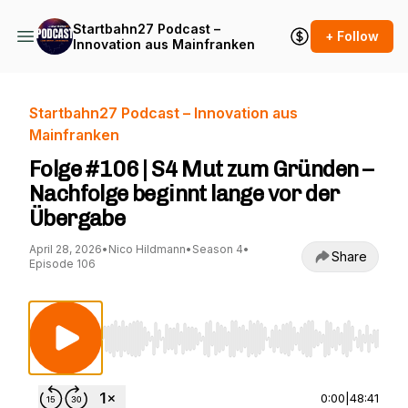
Startbahn27 Podcast –
+ Follow
Innovation aus Mainfranken
Startbahn27 Podcast – Innovation aus
Mainfranken
Folge #106 | S4 Mut zum Gründen –
Nachfolge beginnt lange vor der
Übergabe
April 28, 2026
•
Nico Hildmann
•
Season 4
•
Share
Episode 106
Use Left/Right to seek, Home/End to jump to st
0:00
|
48:41