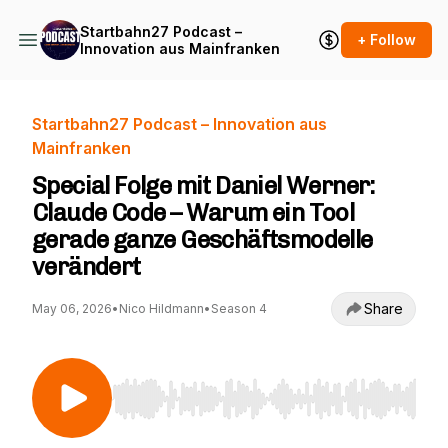
Startbahn27 Podcast –
+ Follow
Innovation aus Mainfranken
Startbahn27 Podcast – Innovation aus
Mainfranken
Special Folge mit Daniel Werner:
Claude Code – Warum ein Tool
gerade ganze Geschäftsmodelle
verändert
Share
May 06, 2026
•
Nico Hildmann
•
Season 4
Use Left/Right to seek, Home/End to jump to st