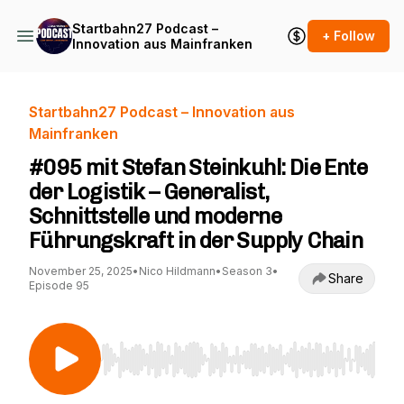
Startbahn27 Podcast –
+ Follow
Innovation aus Mainfranken
Startbahn27 Podcast – Innovation aus
Mainfranken
#095 mit Stefan Steinkuhl: Die Ente
der Logistik – Generalist,
Schnittstelle und moderne
Führungskraft in der Supply Chain
November 25, 2025
•
Nico Hildmann
•
Season 3
•
Share
Episode 95
Use Left/Right to seek, Home/End to jump to st