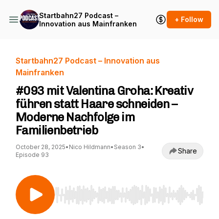
Startbahn27 Podcast –
+ Follow
Innovation aus Mainfranken
Startbahn27 Podcast – Innovation aus
Mainfranken
#093 mit Valentina Groha: Kreativ
führen statt Haare schneiden –
Moderne Nachfolge im
Familienbetrieb
October 28, 2025
•
Nico Hildmann
•
Season 3
•
Share
Episode 93
Use Left/Right to seek, Home/End to jump to st