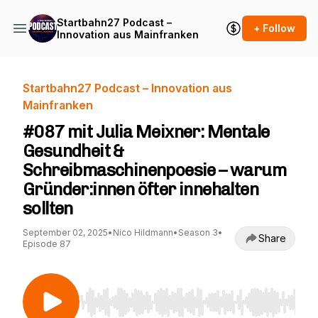
Startbahn27 Podcast –
+ Follow
Innovation aus Mainfranken
Startbahn27 Podcast – Innovation aus
Mainfranken
#087 mit Julia Meixner: Mentale
Gesundheit &
Schreibmaschinenpoesie – warum
Gründer:innen öfter innehalten
sollten
September 02, 2025
•
Nico Hildmann
•
Season 3
•
Share
Episode 87
Use Left/Right to seek, Home/End to jump to st