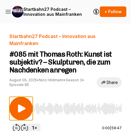
Startbahn27 Podcast –
+ Follow
Innovation aus Mainfranken
Startbahn27 Podcast – Innovation aus
Mainfranken
#085 mit Thomas Roth: Kunst ist
subjektiv? – Skulpturen, die zum
Nachdenken anregen
August 05, 2025
•
Nico Hildmann
•
Season 3
•
Share
Episode 85
Use Left/Right to seek, Home/End to jump to st
0:00
|
59:47