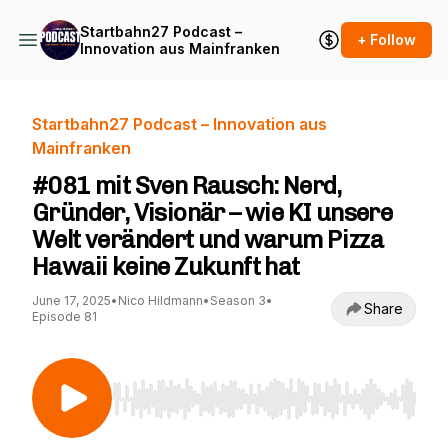
Startbahn27 Podcast –
+ Follow
Innovation aus Mainfranken
Startbahn27 Podcast – Innovation aus
Mainfranken
#081 mit Sven Rausch: Nerd,
Gründer, Visionär – wie KI unsere
Welt verändert und warum Pizza
Hawaii keine Zukunft hat
June 17, 2025
•
Nico Hildmann
•
Season 3
•
Share
Episode 81
Use Left/Right to seek, Home/End to jump to st